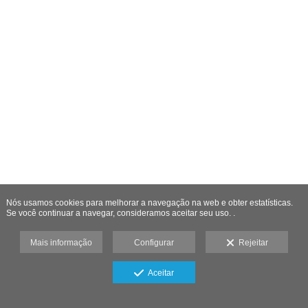
Nós usamos cookies para melhorar a navegação na web e obter estatísticas.
Se você continuar a navegar, consideramos aceitar seu uso. .
Mais informação
Configurar
Rejeitar
Aceitar