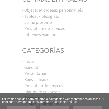
- Objects et cadeaux personnalisés
- Tableaux plexiglass
- Je me presente
- Prestations de services
- Interview Aximum
CATEGORÍAS
- Inicio
- General
- Présentation
- Bons cadeaux
- Prestation de services
- photos de grossesse
- Séance photo enfant
Utilizamos cookies para mejorar la navegación web y obtener estadísticas. Si
continuas navegando, consideramos que aceptas su uso.
- Tableaux plexiglass