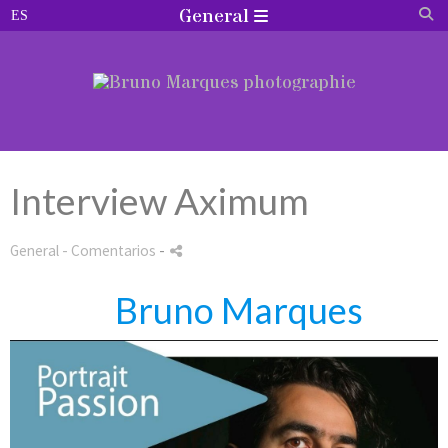
General
Interview Aximum
General
- Comentarios
-
Bruno Marques