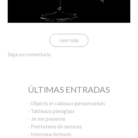
Leer más
Deja un comentario
ÚLTIMAS ENTRADAS
- Objects et cadeaux personnalisés
- Tableaux plexiglass
- Je me presente
- Prestations de services
- Interview Aximum